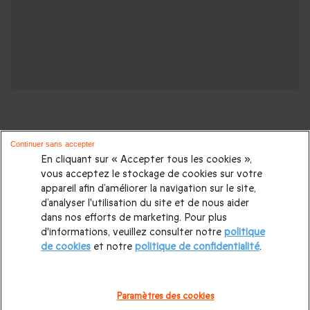
Continuer sans accepter
En cliquant sur « Accepter tous les cookies »,
vous acceptez le stockage de cookies sur votre
D'autres idées de week-ends :
appareil afin d’améliorer la navigation sur le site,
d’analyser l'utilisation du site et de nous aider
Nuit dans un Château
|
Visite Château
|
Séjour Château
dans nos efforts de marketing. Pour plus
d'informations, veuillez consulter notre
politique
d'Amboise
|
Séjour Château de Chambord
|
Séjour Château
de cookies
et notre
politique de confidentialité
.
de Fontainebelau
|
Séjour Château de Vincennes
|
Séjour
Château de Villandry
|
Séjour Château de Chenonceau
|
Paramètres des cookies
Week-end en amoureux
|
Nuit insolite
|
Séjour spa
|