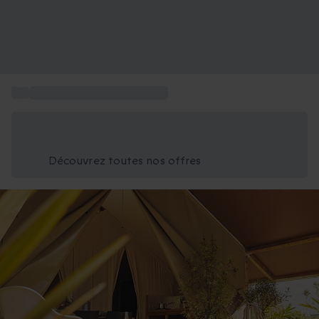
...
Box nuit insolite en Occitanie
Économisez -25% aujourd'hui
Utilisez le code GIFT lors du paiement
Découvrez toutes nos offres