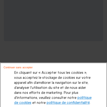
Continuer sans accepter
D'autres idées de séjours insolites :
En cliquant sur « Accepter tous les cookies »,
vous acceptez le stockage de cookies sur votre
appareil afin d’améliorer la navigation sur le site,
Nuit insolite
|
Cabane dans les arbres
|
Dormir dans une
d’analyser l'utilisation du site et de nous aider
bulle
|
Nuit en tipi
|
Séjour en cabane insolite
|
Nuit en
dans nos efforts de marketing. Pour plus
d'informations, veuillez consulter notre
politique
yourte
|
Nuit en roulotte
|
Nuit insolite en Normandie
|
Nuit
de cookies
et notre
politique de confidentialité
.