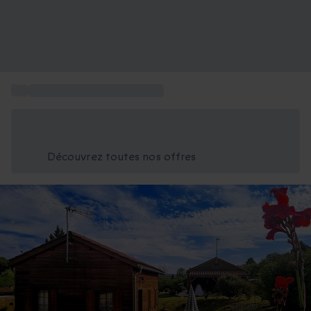
...
Box nuit insolite en Aquitaine
Économisez -25% aujourd'hui
Utilisez le code GIFT lors du paiement
Découvrez toutes nos offres