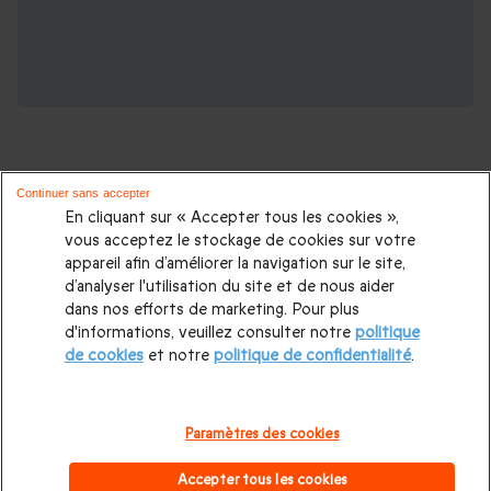
Continuer sans accepter
En cliquant sur « Accepter tous les cookies »,
vous acceptez le stockage de cookies sur votre
D'autres idées de week-ends :
appareil afin d’améliorer la navigation sur le site,
d’analyser l'utilisation du site et de nous aider
Nuit dans un Château
|
Visite Château
|
Séjour Château
dans nos efforts de marketing. Pour plus
d'informations, veuillez consulter notre
politique
d'Amboise
|
Séjour Château de Chambord
|
Séjour Château
de cookies
et notre
politique de confidentialité
.
de Fontainebelau
|
Séjour Château de Vincennes
|
Séjour
Château de Villandry
|
Séjour Château de Chenonceau
|
Paramètres des cookies
Week-end en amoureux
|
Nuit insolite
|
Séjour spa
|
Accepter tous les cookies
Vacances en Europe
|
Séjour étoilé