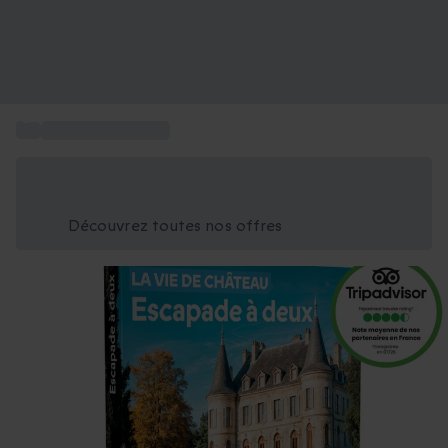
...
Week-end Château
Économisez -25% aujourd'hui
Utilisez le code GIFT lors du paiement
Découvrez toutes nos offres