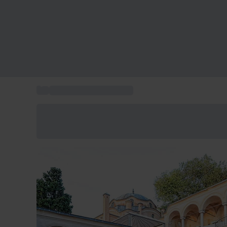
...
Box week-end en Europe
Économisez -25% aujourd'hui
Utilisez le code GIFT lors du paiement