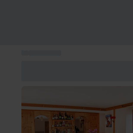
...
Activités à Lyon
Économisez -25% aujourd'hui
Utilisez le code GIFT lors du paiement