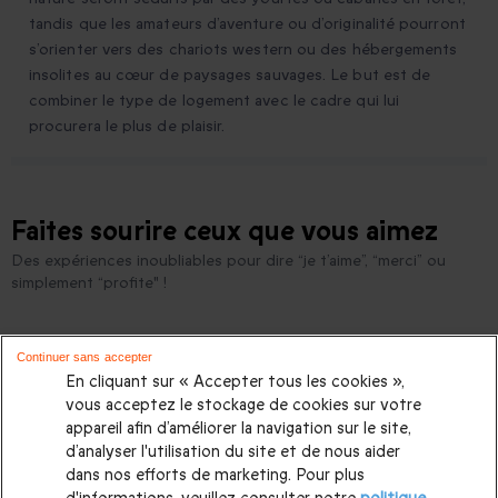
tandis que les amateurs d’aventure ou d’originalité pourront
s’orienter vers des chariots western ou des hébergements
insolites au cœur de paysages sauvages. Le but est de
combiner le type de logement avec le cadre qui lui
procurera le plus de plaisir.
Faites sourire ceux que vous aimez
Des expériences inoubliables pour dire “je t’aime”, “merci” ou
simplement “profite" !
Continuer sans accepter
Comment passer une nuit insolite proche de Paris ?
En cliquant sur « Accepter tous les cookies »,
Pour quel type de cabane insolite opter pour un week-end ?
vous acceptez le stockage de cookies sur votre
appareil afin d’améliorer la navigation sur le site,
Comment passer une nuit insolite en Occitanie ?
d’analyser l'utilisation du site et de nous aider
dans nos efforts de marketing. Pour plus
Quelles sont les tendances en hébergement insolite ?