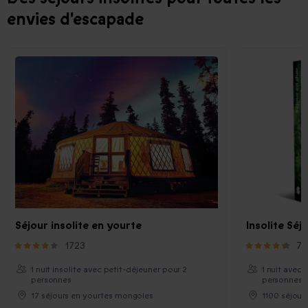
envies d'escapade
Séjour insolite en yourte
Insolite Séj
1723
76
1 nuit insolite avec petit-déjeuner pour 2
1 nuit avec 
personnes
personnes
17 séjours en yourtes mongoles
1100 séjour