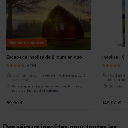
Escapade insolite de 2 jours en duo
Insolite - S
6464
18
1 nuit de glamping avec petit-déjeuner pour 2
1 ou 2 nuits,
personnes
les partenai
101 escapades insolites en yourte, tonneau,
200 séjour
roulotte, tipi, pod et cabane
69,90 €
149,90 €
Des séjours insolites pour toutes les