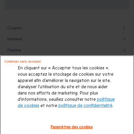
tous
Couple
Homme
Femme
Ami(e)
Continuer sans accepter
En cliquant sur « Accepter tous les cookies »,
Petit-ami
vous acceptez le stockage de cookies sur votre
appareil afin d’améliorer la navigation sur le site,
Petite-amie
d’analyser l'utilisation du site et de nous aider
dans nos efforts de marketing. Pour plus
Ado
d'informations, veuillez consulter notre
politique
Maman
de cookies
et notre
politique de confidentialité
.
Papa
Paramètres des cookies
Grand-Père