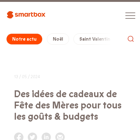
Notre actu
Noël
Saint Valentin
Cade
13 / 05 / 2024
Des idées de cadeaux de
Fête des Mères pour tous
les goûts & budgets