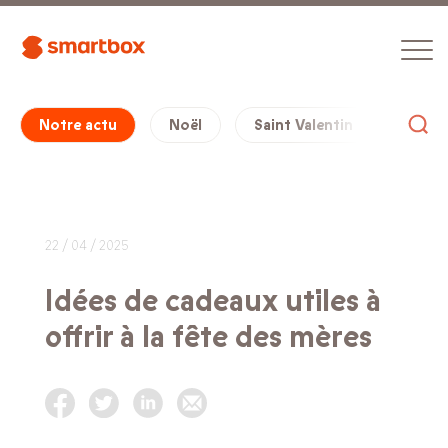
Notre actu
Noël
Saint Valentin
Cade
22 / 04 / 2025
Idées de cadeaux utiles à
offrir à la fête des mères