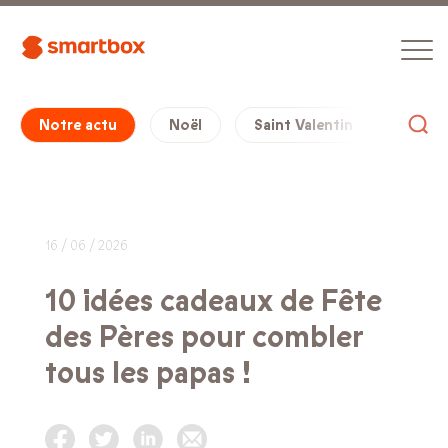
Notre actu
Noël
Saint Valentin
Cade
16 / 06 / 2026
10 idées cadeaux de Fête
des Pères pour combler
tous les papas !