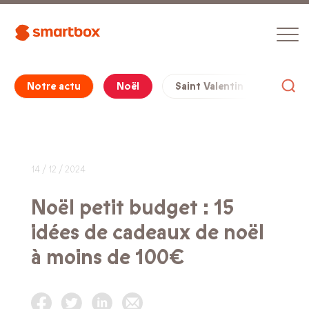
Notre actu
Noël
Saint Valentin
Cade
14 / 12 / 2024
Noël petit budget : 15
idées de cadeaux de noël
à moins de 100€