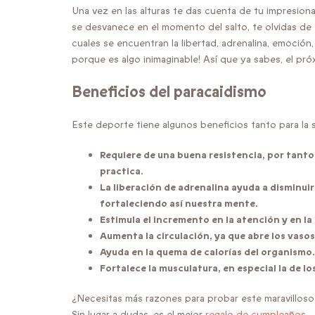
Una vez en las alturas te das cuenta de tu impresio
se desvanece en el momento del salto, te olvidas de
cuales se encuentran la libertad, adrenalina, emoción
porque es algo inimaginable! Así que ya sabes, el pr
Beneficios del paracaidismo
Este deporte tiene algunos beneficios tanto para la 
Requiere de una buena resistencia, por tanto 
practica.
La liberación de adrenalina ayuda a disminuir
fortaleciendo así nuestra mente.
Estimula el incremento en la atención y en la 
Aumenta la circulación, ya que abre los vaso
Ayuda en la quema de calorías del organismo.
Fortalece la musculatura, en especial la de lo
¿Necesitas más razones para probar este maravilloso
Sin lugar a dudas, es el mejor
regalo de cumpleaños.