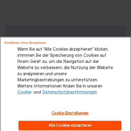
Suchen Sie ein originelles Geschenk?
Weitere Geschenkideen ansehen:
Fortfahren ohne Akzeptieren
Wenn Sie auf "Alle Cookies akzeptieren" klicken,
Geschenkideen
|
Geschenk für Männer
|
Geschenk für
stimmen Sie der Speicherung von Cookies auf
Frauen
|
Geschenk für Paare
|
Geschenke für Eltern
|
Ihrem Gerät zu, um die Navigation auf der
Website zu verbessern, die Nutzung der Website
Geschenke für Großeltern
|
Geburtstagsgeschenk
|
zu analysieren und unsere
Geburtstagsgeschenke für Männer
|
Marketingbestrebungen zu unterstützen.
Weitere Informationen finden Sie in unseren
Geburtstagsgeschenke für Frauen
|
Geschenk für Familie
|
Cookie
- und
Datenschutzbestimmungen
Romantisches Wochenende
|
Valentinstagsgeschenke
|
Hochzeitsgeschenk
|
Weihnachtsgeschenke
|
Cookie-Einstellungen
Wellnessurlaube
|
Weihnachtsgeschenke
|
Kulinarischer
Alle Cookies akzeptieren
Aufenthalt
|
Europa-Park-Tickets