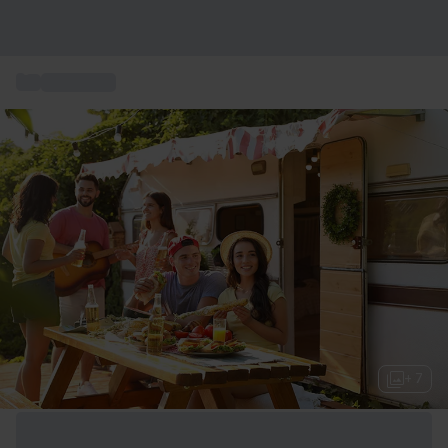
...
Kurzurlaub
+ 7