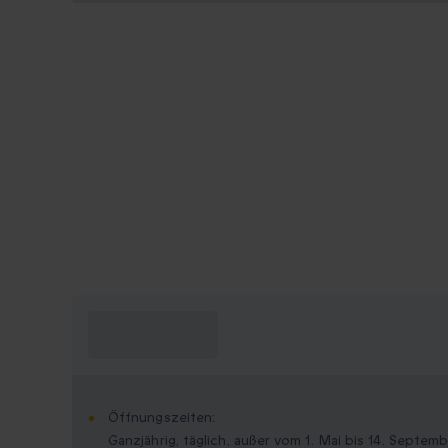
Was muss ich
wissen?
Öffnungszeiten:
Ganzjährig, täglich, außer vom 1. Mai bis 14. Septem