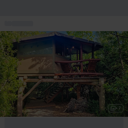
...
Kurzurlaub
+ 7