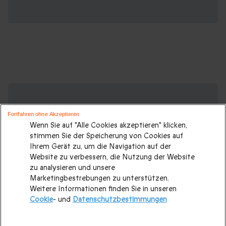
Suchen Sie ein originelles Geschenk?
Weitere Geschenkideen ansehen:
Fortfahren ohne Akzeptieren
Wenn Sie auf "Alle Cookies akzeptieren" klicken,
Geschenkideen
|
Geschenk für Männer
|
Geschenk für
stimmen Sie der Speicherung von Cookies auf
Frauen
|
Geschenk für Paare
|
Geschenke für Eltern
|
Ihrem Gerät zu, um die Navigation auf der
Website zu verbessern, die Nutzung der Website
Geschenke für Großeltern
|
Geburtstagsgeschenk
|
zu analysieren und unsere
Geburtstagsgeschenke für Männer
|
Marketingbestrebungen zu unterstützen.
Weitere Informationen finden Sie in unseren
Geburtstagsgeschenke für Frauen
|
Geschenk für Familie
|
Cookie
- und
Datenschutzbestimmungen
Romantisches Wochenende
|
Valentinstagsgeschenke
|