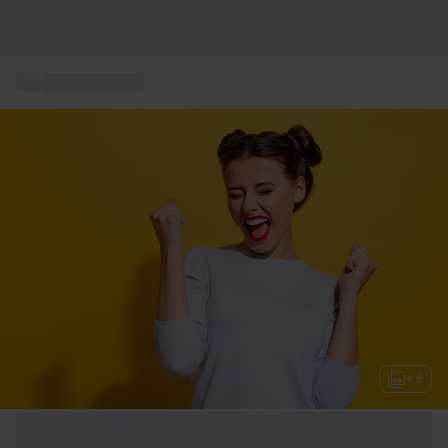
...
Geschenkideen
+ 8