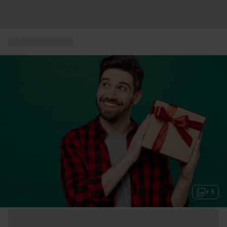
...
Geschenkideen
+ 8