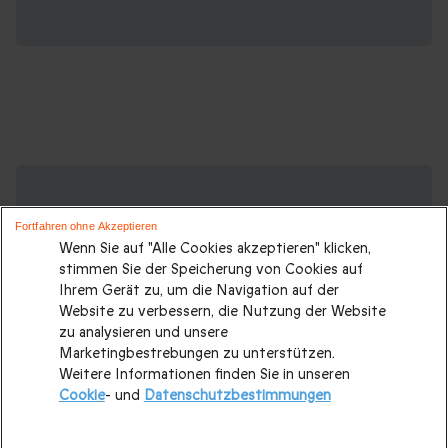
Suchen Sie ein originelles Geschenk?
Weitere Geschenkideen ansehen:
Fortfahren ohne Akzeptieren
Wenn Sie auf "Alle Cookies akzeptieren" klicken,
Geschenkideen
|
Geschenk für Männer
|
Geschenk für
stimmen Sie der Speicherung von Cookies auf
Frauen
|
Geschenk für Paare
|
Geschenke für Eltern
|
Ihrem Gerät zu, um die Navigation auf der
Website zu verbessern, die Nutzung der Website
Geschenke für Großeltern
|
Geburtstagsgeschenk
|
zu analysieren und unsere
Geburtstagsgeschenke für Männer
|
Marketingbestrebungen zu unterstützen.
Weitere Informationen finden Sie in unseren
Geburtstagsgeschenke für Frauen
|
Geschenk für Familie
|
Cookie
- und
Datenschutzbestimmungen
Romantisches Wochenende
|
Valentinstagsgeschenke
|