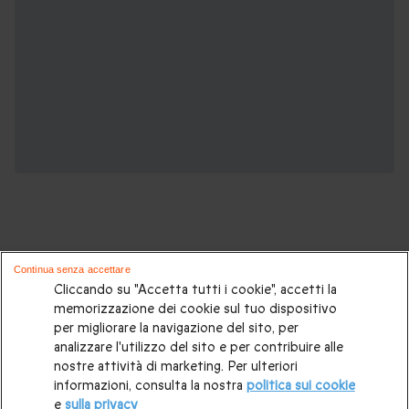
Continua senza accettare
Potrebbero piacerti anche questi cofanetti
Cliccando su "Accetta tutti i cookie", accetti la
memorizzazione dei cookie sul tuo dispositivo
regalo:
per migliorare la navigazione del sito, per
analizzare l'utilizzo del sito e per contribuire alle
Idee regalo originali
|
Regali di compleanno
|
Regali per la
nostre attività di marketing. Per ulteriori
informazioni, consulta la nostra
politica sui cookie
coppia
|
Soggiorni insoliti
|
Idee regalo donna
|
Regali per
e
sulla privacy