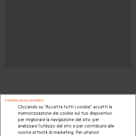
Continua senza accettare
Potrebbero piacerti anche questi cofanetti
Cliccando su "Accetta tutti i cookie", accetti la
memorizzazione dei cookie sul tuo dispositivo
regalo:
per migliorare la navigazione del sito, per
analizzare l'utilizzo del sito e per contribuire alle
Idee regalo originali
|
Regali di compleanno
|
Regali per la
nostre attività di marketing. Per ulteriori