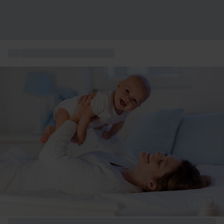
...
Pacchetti regalo benessere
+ 3