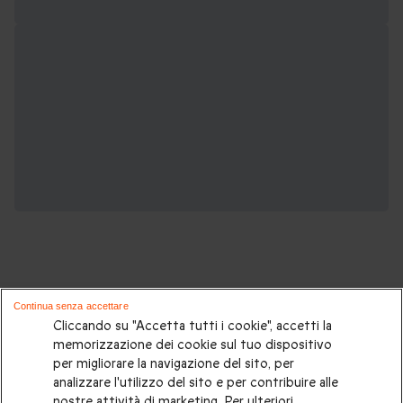
Continua senza accettare
Potrebbero piacerti anche questi cofanetti
Cliccando su "Accetta tutti i cookie", accetti la
memorizzazione dei cookie sul tuo dispositivo
regalo:
per migliorare la navigazione del sito, per
analizzare l'utilizzo del sito e per contribuire alle
Idee regalo originali
|
Regali di compleanno
|
Regali per la
nostre attività di marketing. Per ulteriori