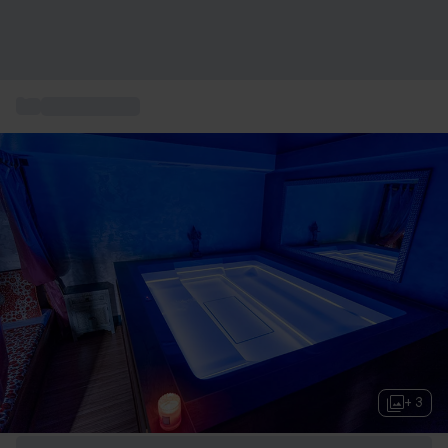
...
Box Benessere
+ 3