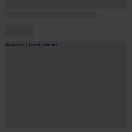
Seleziona la tua esperienza
Spa per 2
CHF 189.90
Trattamento completo per 2
CHF 529.90
Pranzo, Spa e massaggio per 2
CHF 599.90
Pranzo, Spa e trattamento completo per 2
CHF 699.90