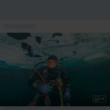
...
Sport acquatici
+ 4