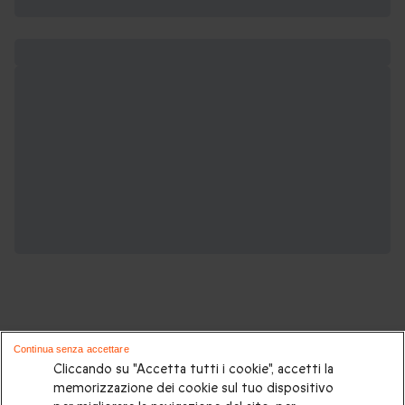
Continua senza accettare
Potrebbero piacerti anche questi cofanetti
Cliccando su "Accetta tutti i cookie", accetti la
memorizzazione dei cookie sul tuo dispositivo
regalo: