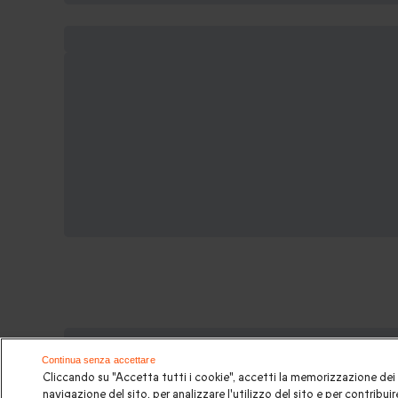
Potrebbero piacerti anche questi c
Continua senza accettare
Cliccando su "Accetta tutti i cookie", accetti la memorizzazione dei 
Idee regalo originali
|
Regali di compleanno
|
Regali per
navigazione del sito, per analizzare l'utilizzo del sito e per contribuire