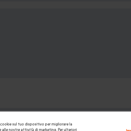
ofanetti regalo:
cookie sul tuo dispositivo per migliorare la
 la coppia
|
Soggiorni insoliti
|
Idee regalo donna
|
Regali per uom
 alle nostre attività di marketing. Per ulteriori
Im