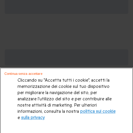
Cofanetti regalo di Natale, potrebbero
piacerti anche:
Continua senza accettare
Regali di Natale
|
Regali di Natale per lui
|
Regali di Natale per
Cliccando su "Accetta tutti i cookie", accetti la
lei
|
Regali di Natale per una coppia
|
Regali di Natale per
memorizzazione dei cookie sul tuo dispositivo
per migliorare la navigazione del sito, per
fidanzato
|
Regali di Natale per fidanzata
|
Regali di Natale
analizzare l'utilizzo del sito e per contribuire alle
per genitori
|
Regali di Natale per mamma
|
Regali di Natale
nostre attività di marketing. Per ulteriori
informazioni, consulta la nostra
politica sui cookie
per papà
|
Idee regalo di Natale per nonni
|
Mercatini di
e
sulla privacy
Natale in Svizzera
|
Idee regalo di Natale personalizzate
|