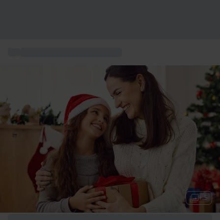
...
150+ Regali Natale per mamma
+ 5