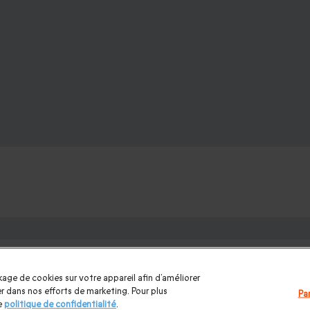
 proches :
omme
|
Cadeaux couple
|
Cadeau Noël
|
Cadeau de Noël femme
|
C
age de cookies sur votre appareil afin d’améliorer
e des mères
|
Cadeaux Fête des pères
|
Cadeaux Saint Valentin 
ider dans nos efforts de marketing. Pour plus
Pa
e
politique de confidentialité
.