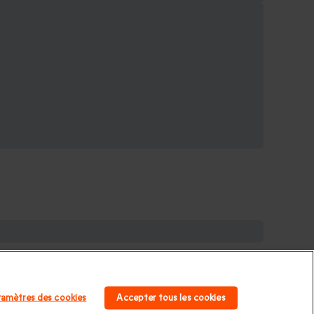
adeau de Noël homme
|
Coffrets cadeaux pour
homme
|
Cadeaux Saint Valentin femme
|
Cadeaux de
ramètres des cookies
Accepter tous les cookies