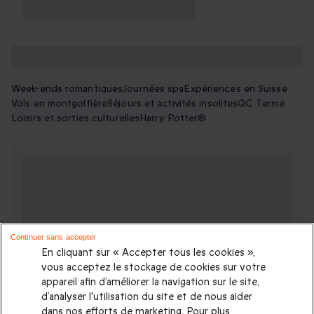
préférences de la personne ?
Encore plus d'idées cadeaux
Week-ends romantiques
Journées spa
Expériences en Suisse
Vols en montgolfière
Séjours et activités insolites
QC Terme
Loisirs et sorties culturelles
Harry Potter®
Continuer sans accepter
En cliquant sur « Accepter tous les cookies »,
vous acceptez le stockage de cookies sur votre
appareil afin d’améliorer la navigation sur le site,
d’analyser l'utilisation du site et de nous aider
dans nos efforts de marketing. Pour plus