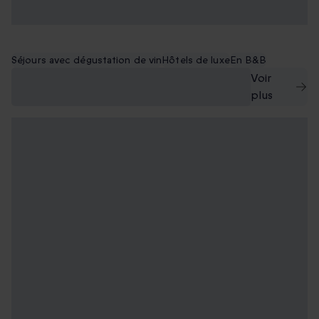
Séjours avec dégustation de vin
Hôtels de luxe
En B&B
Nos meilleurs séjours
Voir
gastronomiques
plus