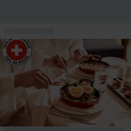
...
Box cadeau Bien-être
+ 7