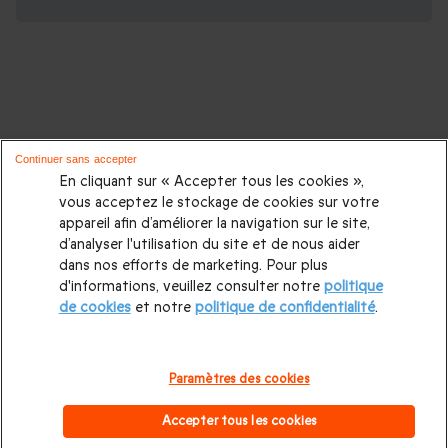
D'autres idées de cadeaux pour vos
Continuer sans accepter
proches :
En cliquant sur « Accepter tous les cookies »,
vous acceptez le stockage de cookies sur votre
appareil afin d’améliorer la navigation sur le site,
Cadeaux d'anniversaire
|
Cadeaux femme
|
Cadeaux homme
|
d’analyser l'utilisation du site et de nous aider
Cadeaux couple
|
Cadeau Noël
|
Cadeau de Noël femme
|
dans nos efforts de marketing. Pour plus
d'informations, veuillez consulter notre
politique
Cadeau de Noël homme
|
Coffrets cadeaux pour femme
|
de cookies
et notre
politique de confidentialité
.
Coffrets cadeaux pour homme
|
Cadeaux Fête des mères
|
Cadeaux Fête des pères
|
Cadeaux Saint Valentin homme
|
Paramètres des cookies
Cadeaux Saint Valentin femme
|
Cadeaux de mariage
|
Accepter tous les cookies
Cadeaux d'anniversaire de mariage