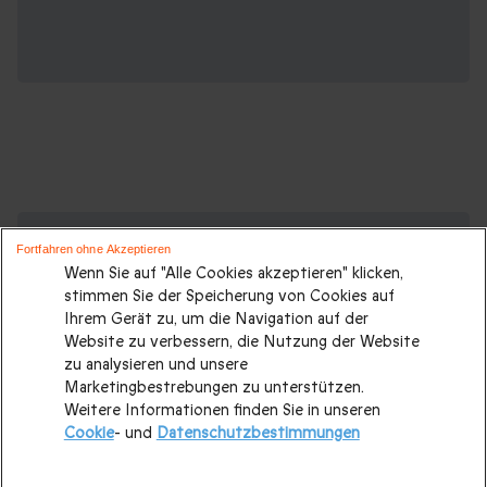
Spa und Weitere Geschenkideen ansehen:
Fortfahren ohne Akzeptieren
Wenn Sie auf "Alle Cookies akzeptieren" klicken,
Valentinstagsgeschenke
|
Geburtstagsgeschenk
|
stimmen Sie der Speicherung von Cookies auf
Kurzurlaub
|
Geschenk für Maenner
|
Geschenk für Frauen
|
Ihrem Gerät zu, um die Navigation auf der
Website zu verbessern, die Nutzung der Website
Geschenk für Paare
|
Geschenk für Familie
|
Sport und
zu analysieren und unsere
Abenteuer
|
Gastronomie
|
Last minute Geschenke
|
Marketingbestrebungen zu unterstützen.
Weitere Informationen finden Sie in unseren
Weihnachtsgeschenke
|
Alle Geschenke
|
Cookie
- und
Datenschutzbestimmungen
Weihnachtsgeschenke für Paare
|
Weihnachtsgeschenke für