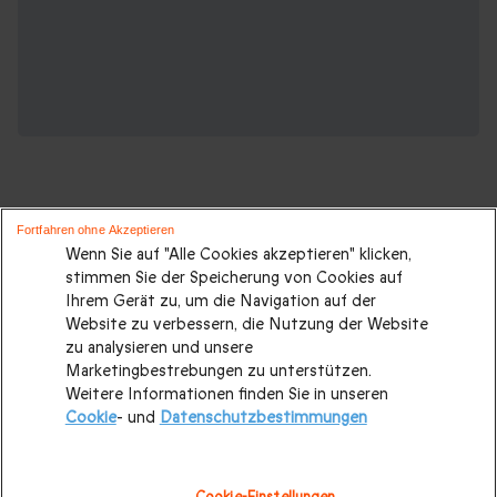
Fortfahren ohne Akzeptieren
Wenn Sie auf "Alle Cookies akzeptieren" klicken,
Weihnachtsgeschenke die Ihnen auch
stimmen Sie der Speicherung von Cookies auf
Ihrem Gerät zu, um die Navigation auf der
gefallen werden:
Website zu verbessern, die Nutzung der Website
zu analysieren und unsere
Weihnachtsgeschenke
|
Weihnachtsgeschenke für Paare
|
Marketingbestrebungen zu unterstützen.
Weitere Informationen finden Sie in unseren
Weihnachtsgeschenke für Eltern
|
Weihnachtsgeschenke
Cookie
- und
Datenschutzbestimmungen
für Mama
|
Weihnachtsgeschenke für Frauen
|
Weihnachtsgeschenke für Papa
|
Weihnachtsgeschenke für