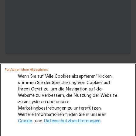
Fortfahren ohne Akzeptieren
Wenn Sie auf "Alle Cookies akzeptieren" klicken,
stimmen Sie der Speicherung von Cookies auf
Ihrem Gerät zu, um die Navigation auf der
Suchen Sie ein originelles geschenk?
Website zu verbessern, die Nutzung der Website
Weitere Geschenkideen ansehen:
zu analysieren und unsere
Marketingbestrebungen zu unterstützen.
Weitere Informationen finden Sie in unseren
Valentinstagsgeschenke
|
Geburtstagsgeschenk
|
Cookie
- und
Datenschutzbestimmungen
Kurzurlaub
|
Geschenk für Maenner
|
Geschenk für Frauen
|