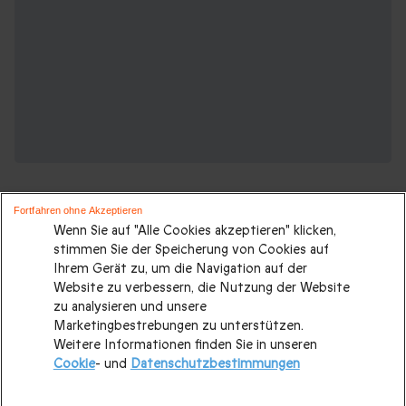
Fortfahren ohne Akzeptieren
Wenn Sie auf "Alle Cookies akzeptieren" klicken,
stimmen Sie der Speicherung von Cookies auf
Ihrem Gerät zu, um die Navigation auf der
Suchen Sie ein originelles geschenk?
Website zu verbessern, die Nutzung der Website
Weitere Geschenkideen ansehen:
zu analysieren und unsere
Marketingbestrebungen zu unterstützen.
Weitere Informationen finden Sie in unseren
Valentinstagsgeschenke
|
Geburtstagsgeschenk
|
Cookie
- und
Datenschutzbestimmungen
Kurzurlaub
|
Geschenk für Maenner
|
Geschenk für Frauen
|