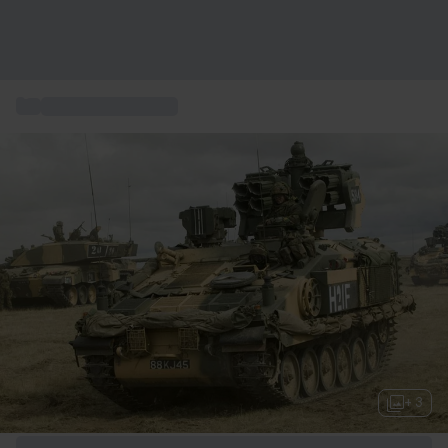
...
Motorsporterlebnis
+ 3