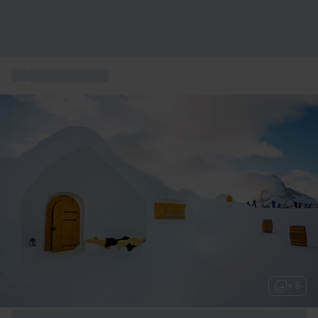
...
Wellnessurlaube
+ 5