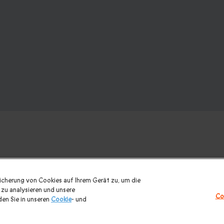
:
eicherung von Cookies auf Ihrem Gerät zu, um die
zu analysieren und unsere
Co
achtungen
|
Luxusurlaub
|
Städtereisen Europa
|
Wellnessurlaub
|
en Sie in unseren
Cookie
- und