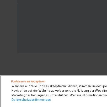
Weitere Ideen für einen Kurzurlaub
Fortfahren ohne Akzeptieren
Wenn Sie auf "Alle Cookies akzeptieren" klicken, stimmen Sie der Sp
Navigation auf der Website zu verbessern, die Nutzung der Website 
Romantisches Wochenende
|
Kurzurlaub mit 2 Übern
Marketingbestrebungen zu unterstützen. Weitere Informationen find
Datenschutzbestimmungen
Zürich
|
Kurzurlaub
|
Alle Geschenke
|