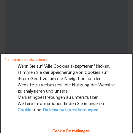
Fortfahren ohne Akzeptieren
Wenn Sie auf "Alle Cookies akzeptieren" klicken,
stimmen Sie der Speicherung von Cookies auf
Ihrem Gerät zu, um die Navigation auf der
Website zu verbessern, die Nutzung der Website
zu analysieren und unsere
Marketingbestrebungen zu unterstützen.
Weitere Ideen für einen Kurzurlaub:
Weitere Informationen finden Sie in unseren
Cookie
- und
Datenschutzbestimmungen
Originelle Übernachtungen
|
Wellnessurlaub
|
Übernachten
im Schloss
|
Übernachten im Iglu
|
Übernachten im Tipi
|
Cookie-Einstellungen