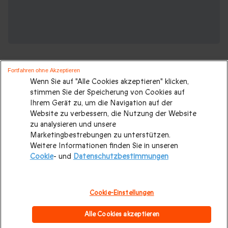
Fortfahren ohne Akzeptieren
Wenn Sie auf "Alle Cookies akzeptieren" klicken,
stimmen Sie der Speicherung von Cookies auf
Ihrem Gerät zu, um die Navigation auf der
Suchen Sie ein originelles geschenk?
Website zu verbessern, die Nutzung der Website
Weitere Geschenkideen ansehen:
zu analysieren und unsere
Marketingbestrebungen zu unterstützen.
Weitere Informationen finden Sie in unseren
Valentinstagsgeschenke
|
Geburtstagsgeschenk
|
Cookie
- und
Datenschutzbestimmungen
Kurzurlaub
|
Geschenk für Maenner
|
Geschenk für Frauen
|
Geschenk für Paare
|
Geschenk für Familie
|
Sport und
Cookie-Einstellungen
Abenteuer
|
Gastronomie
|
Last minute Geschenke
|
Alle Cookies akzeptieren
Weihnachtsgeschenke
|
Alle Geschenke
|