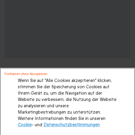
Fortfahren ohne Akzeptieren
Wenn Sie auf "Alle Cookies akzeptieren" klicken,
stimmen Sie der Speicherung von Cookies auf
Ihrem Gerät zu, um die Navigation auf der
Suchen Sie ein originelles geschenk?
Website zu verbessern, die Nutzung der Website
Weitere Geschenkideen ansehen:
zu analysieren und unsere
Marketingbestrebungen zu unterstützen.
Weitere Informationen finden Sie in unseren
Valentinstagsgeschenke
|
Geburtstagsgeschenk
|
Cookie
- und
Datenschutzbestimmungen
Kurzurlaub
|
Geschenk für Maenner
|
Geschenk für Frauen
|