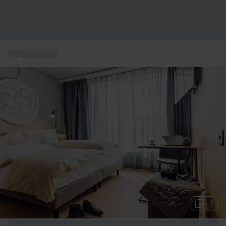
...
Kurzurlaub
+ 3