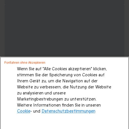
Fortfahren ohne Akzeptieren
Wenn Sie auf "Alle Cookies akzeptieren" klicken,
stimmen Sie der Speicherung von Cookies auf
Ihrem Gerät zu, um die Navigation auf der
Website zu verbessern, die Nutzung der Website
zu analysieren und unsere
Marketingbestrebungen zu unterstützen.
Weitere Ideen für einen Kurzurlaub:
Weitere Informationen finden Sie in unseren
Cookie
- und
Datenschutzbestimmungen
Städtereisen Europa
|
Wellnessurlaub
|
Kurzurlaub mit 2
Übernachtungen
|
Kurzurlaub
|
Familienurlaub
|
Originelle