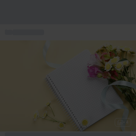
...
Geschenkkarte
+ 4