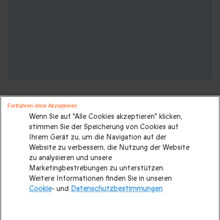
Fortfahren ohne Akzeptieren
Wenn Sie auf "Alle Cookies akzeptieren" klicken,
stimmen Sie der Speicherung von Cookies auf
Ihrem Gerät zu, um die Navigation auf der
Suchen Sie ein originelles geschenk?
Website zu verbessern, die Nutzung der Website
Weitere Geschenkideen ansehen:
zu analysieren und unsere
Marketingbestrebungen zu unterstützen.
Weitere Informationen finden Sie in unseren
Valentinstagsgeschenke
|
Geburtstagsgeschenk
|
Cookie
- und
Datenschutzbestimmungen
Kurzurlaub
|
Geschenk für Maenner
|
Geschenk für Frauen
|
Geschenk für Paare
|
Geschenk für Familie
|
Sport und