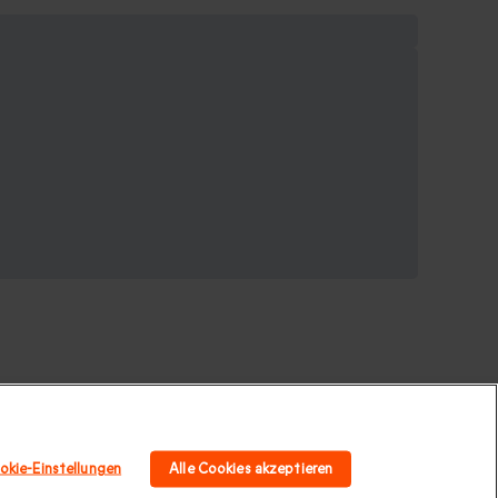
okie-Einstellungen
Alle Cookies akzeptieren
 für Paare
|
Geschenk für Familie
|
Sport und