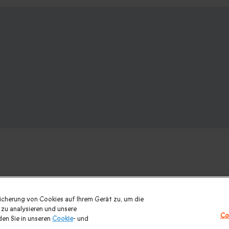
nk? Weitere Geschenkideen ansehen:
eicherung von Cookies auf Ihrem Gerät zu, um die
zu analysieren und unsere
Co
urlaub
|
Geschenk für Maenner
|
Geschenk für Frauen
|
Geschenk
en Sie in unseren
Cookie
- und