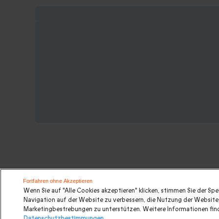
Suchen Sie ein originelles gesche
Fortfahren ohne Akzeptieren
Wenn Sie auf "Alle Cookies akzeptieren" klicken, stimmen Sie der Sp
Navigation auf der Website zu verbessern, die Nutzung der Website 
Valentinstagsgeschenke
|
Geburtstagsgeschenk
|
Kurz
Marketingbestrebungen zu unterstützen. Weitere Informationen find
Datenschutzbestimmungen