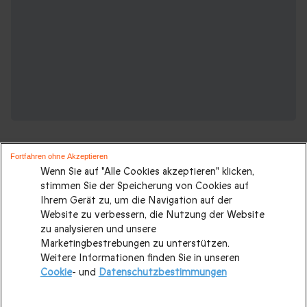
Fortfahren ohne Akzeptieren
Wenn Sie auf "Alle Cookies akzeptieren" klicken,
stimmen Sie der Speicherung von Cookies auf
Ihrem Gerät zu, um die Navigation auf der
Suchen Sie ein originelles geschenk?
Website zu verbessern, die Nutzung der Website
Weitere Geschenkideen ansehen:
zu analysieren und unsere
Marketingbestrebungen zu unterstützen.
Weitere Informationen finden Sie in unseren
Valentinstagsgeschenke
|
Geburtstagsgeschenk
|
Cookie
- und
Datenschutzbestimmungen
Kurzurlaub
|
Geschenk für Maenner
|
Geschenk für Frauen
|