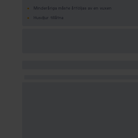
Minderåriga måste åtföljas av en vuxen
Husdjur tillåtna
Tillgängliga
presentformat