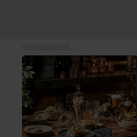
...
Action och Äventyr