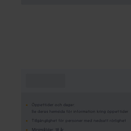
Vad behöver jag
veta?
Öppettider och dagar:
Se deras hemsida för information kring öppettider
Tillgänglighet för personer med nedsatt rörlighet
Minimi­ålder: 18 år