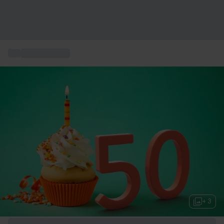
...
50 års present
+ 3