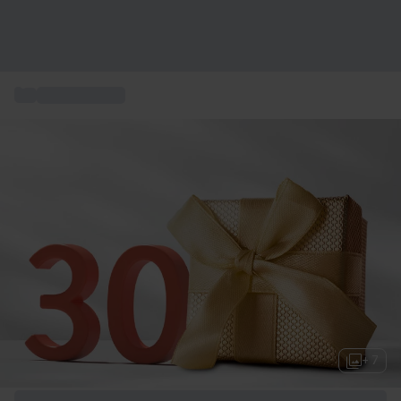
...
30 års present
+ 7