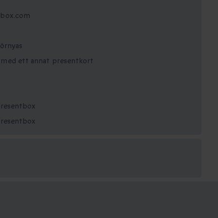
rtbox.com
förnyas
 med ett annat presentkort
 presentbox
 presentbox