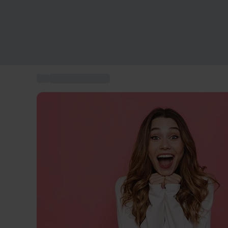
...
Present till henne