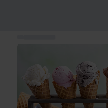
...
Action och Äventyr