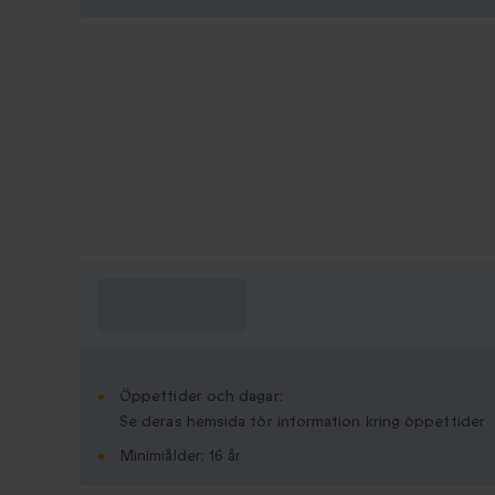
Vad behöver jag
veta?
Öppettider och dagar:
Se deras hemsida för information kring öppettider
Minimi­ålder: 16 år