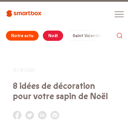
Notre actu
Noël
Saint Valentin
Cade
15 / 12 / 2021
8 idées de décoration
pour votre sapin de Noël