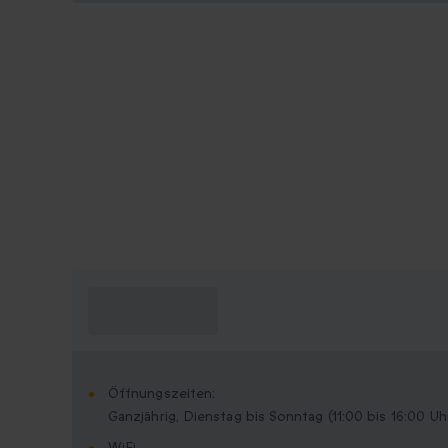
Was muss ich
wissen?
Öffnungszeiten:
Ganzjährig, Dienstag bis Sonntag (11:00 bis 16:00 Uh
WiFi