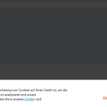
eicherung von Cookies auf Ihrem Gerät zu, um die
? Weitere Geschenkideen ansehen:
zu analysieren und unsere
Co
en Sie in unseren
Cookie
- und
rlaub
|
Romantisches Wochenende
|
Gastronomie
|
Wellness
|
Ge