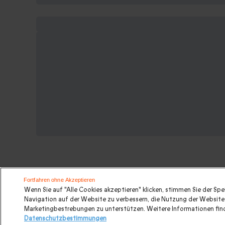
Fortfahren ohne Akzeptieren
Wenn Sie auf "Alle Cookies akzeptieren" klicken, stimmen Sie der Sp
Suchen Sie ein Hochzeitsgeschenk
Navigation auf der Website zu verbessern, die Nutzung der Website 
Marketingbestrebungen zu unterstützen. Weitere Informationen find
Datenschutzbestimmungen
Hochzeitsgeschenk
|
Geschenkideen für Paare
|
Kurzu